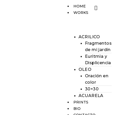
HOME
WORKS
ACRILICO
Fragmentos
de mi jardín
Euritmia y
Displicencia
OLEO
Oración en
color
30×30
ACUARELA
PRINTS
BIO