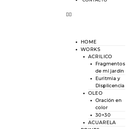
CONTACTO
HOME
WORKS
ACRILICO
Fragmentos
de mi jardín
Euritmia y
Displicencia
OLEO
Oración en
color
30×30
ACUARELA